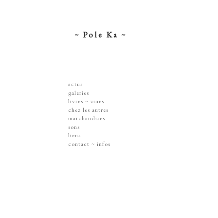
~ Pole Ka ~
actus
galeries
dessins ~ illustrations
livres ~ zines
affiches ~ concerts ~ disques
chez les autres
gravures
marchandises
peintures
sérigraphies
sons
dissections ~ découpes
livres & zines
liens
jouets ~ objets
gravures
contact ~ infos
sur les murs
disques
lithographie