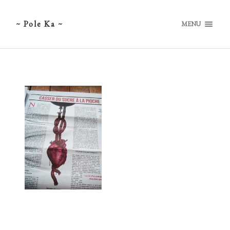
~ Pole Ka ~
MENU