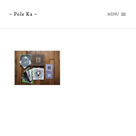
~ Pole Ka ~
MENU