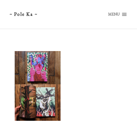
~ Pole Ka ~
MENU