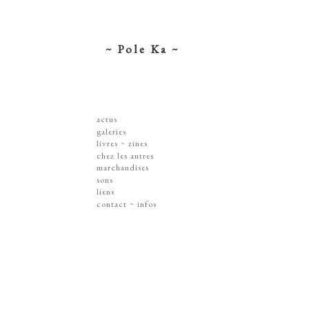
~ Pole Ka ~
actus
galeries
dessins ~ illustrations
livres ~ zines
affiches ~ concerts ~ disques
chez les autres
gravures
marchandises
peintures
sérigraphies
sons
dissections ~ découpes
livres & zines
liens
jouets ~ objets
gravures
contact ~ infos
sur les murs
disques
lithographie