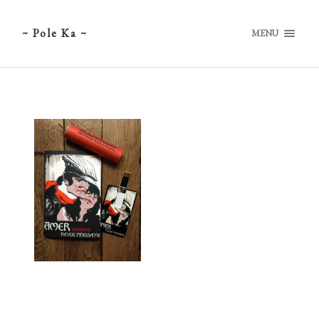
~ Pole Ka ~
MENU