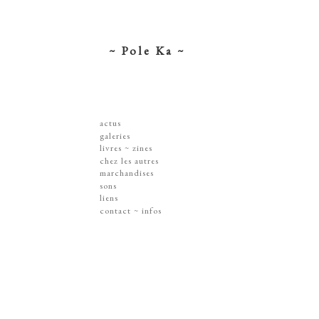
~ Pole Ka ~
actus
galeries
dessins ~ illustrations
livres ~ zines
affiches ~ concerts ~ disques
chez les autres
gravures
marchandises
peintures
sérigraphies
sons
dissections ~ découpes
livres & zines
liens
jouets ~ objets
gravures
contact ~ infos
sur les murs
disques
lithographie