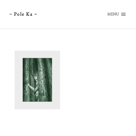
~ Pole Ka ~
MENU