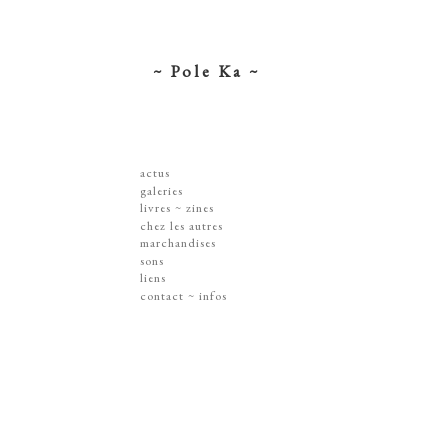
~ Pole Ka ~
actus
galeries
dessins ~ illustrations
livres ~ zines
affiches ~ concerts ~ disques
chez les autres
gravures
marchandises
peintures
sérigraphies
sons
dissections ~ découpes
livres & zines
liens
jouets ~ objets
gravures
contact ~ infos
sur les murs
disques
lithographie