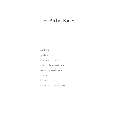
~ Pole Ka ~
actus
galeries
dessins ~ illustrations
livres ~ zines
affiches ~ concerts ~ disques
chez les autres
gravures
marchandises
peintures
sérigraphies
sons
dissections ~ découpes
livres & zines
liens
jouets ~ objets
gravures
contact ~ infos
sur les murs
disques
lithographie