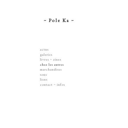
~ Pole Ka ~
actus
galeries
dessins ~ illustrations
livres ~ zines
affiches ~ concerts ~ disques
chez les autres
gravures
marchandises
peintures
sérigraphies
sons
dissections ~ découpes
livres & zines
liens
jouets ~ objets
gravures
contact ~ infos
sur les murs
disques
lithographie