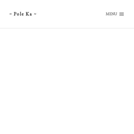
~ Pole Ka ~
MENU