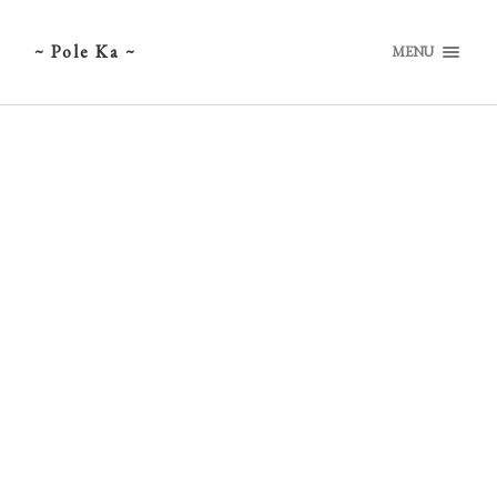
~ Pole Ka ~
MENU