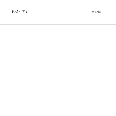
~ Pole Ka ~
MENU