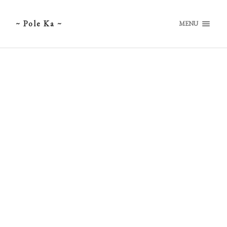
~ Pole Ka ~
MENU