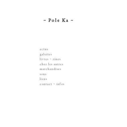
~ Pole Ka ~
actus
galeries
dessins ~ illustrations
livres ~ zines
affiches ~ concerts ~ disques
chez les autres
gravures
marchandises
peintures
sérigraphies
sons
dissections ~ découpes
livres & zines
liens
jouets ~ objets
gravures
contact ~ infos
sur les murs
disques
lithographie