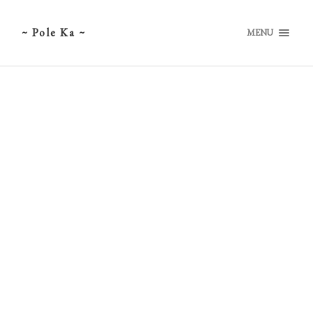
~ Pole Ka ~
MENU