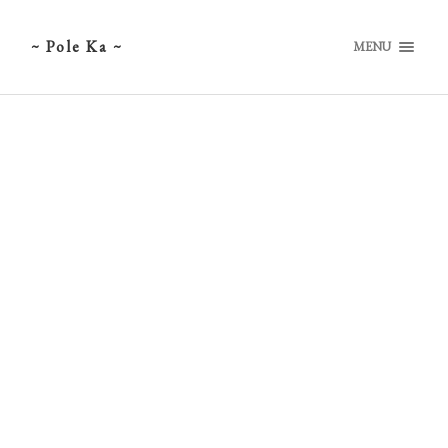
~ Pole Ka ~
MENU