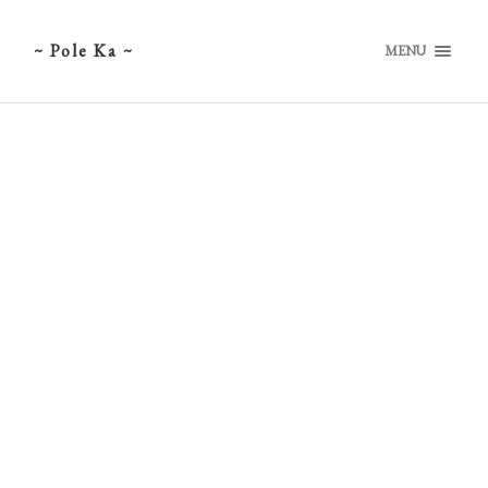
~ Pole Ka ~
MENU