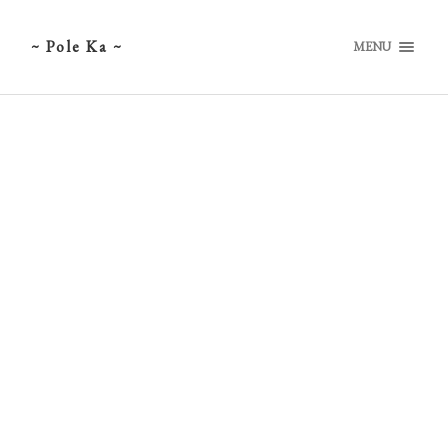
~ Pole Ka ~
MENU