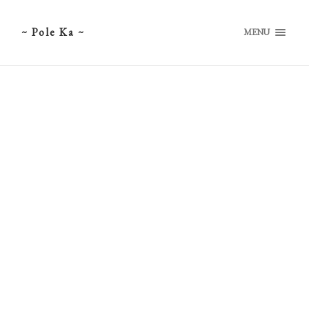
~ Pole Ka ~
MENU