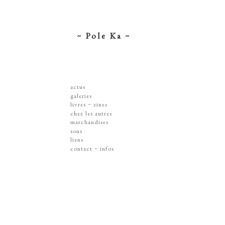
~ Pole Ka ~
actus
galeries
dessins ~ illustrations
livres ~ zines
affiches ~ concerts ~ disques
chez les autres
gravures
marchandises
peintures
sérigraphies
sons
dissections ~ découpes
livres & zines
liens
jouets ~ objets
gravures
contact ~ infos
sur les murs
disques
lithographie