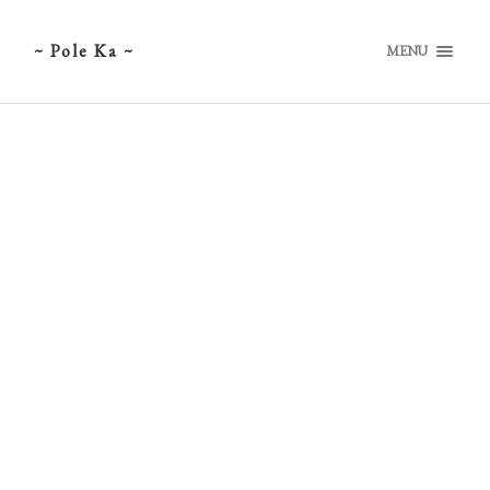
~ Pole Ka ~
MENU