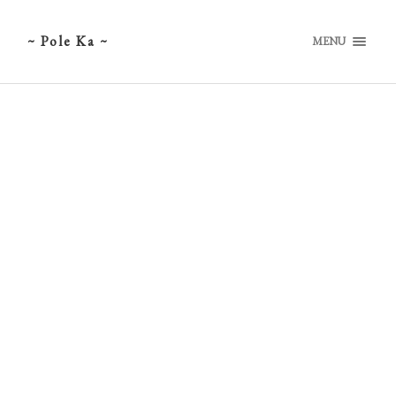
~ Pole Ka ~
MENU