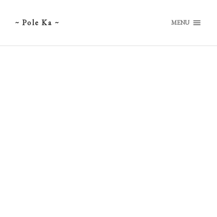
~ Pole Ka ~
MENU