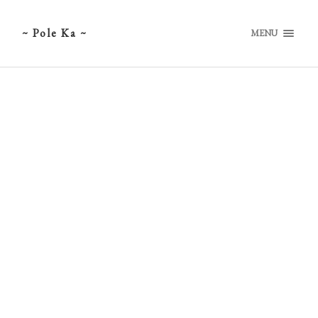
~ Pole Ka ~
MENU