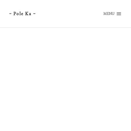
~ Pole Ka ~
MENU