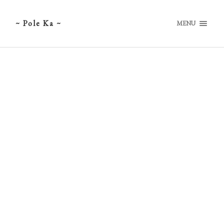
~ Pole Ka ~
MENU